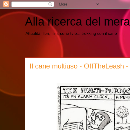
Alla ricerca del mera
Attualità, libri, film, serie tv e... trekking con il cane
Il cane multiuso - OffTheLeash - 