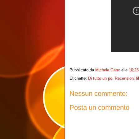
Pubblicato da
Michela Ganz
alle
10:23
Etichette:
Di tutto un pò
,
Recensioni fi
Nessun commento:
Posta un commento