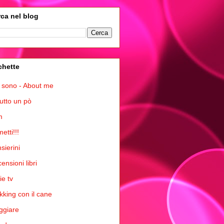
ca nel blog
chette
 sono - About me
tutto un pò
m
etti!!!
sierini
ensioni libri
ie tv
kking con il cane
ggiare