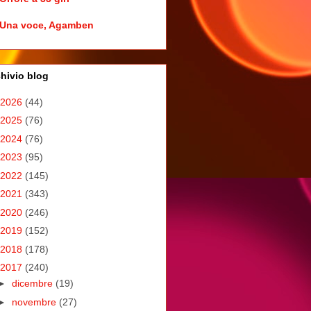
Una voce, Agamben
hivio blog
2026
(44)
2025
(76)
2024
(76)
2023
(95)
2022
(145)
2021
(343)
2020
(246)
2019
(152)
2018
(178)
2017
(240)
►
dicembre
(19)
►
novembre
(27)