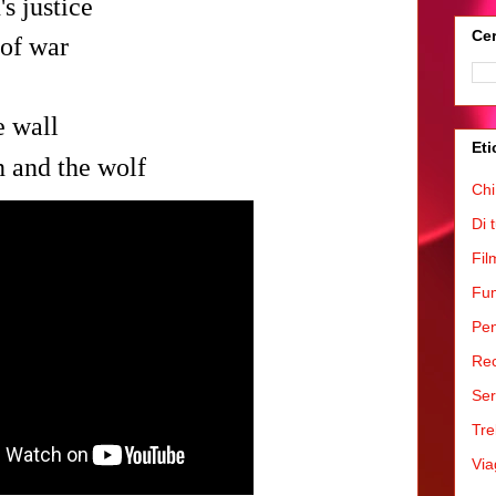
s justice
Cer
 of war
e wall
Eti
 and the wolf
Chi
Di 
Fil
Fum
Pen
Rec
Ser
Tre
Via