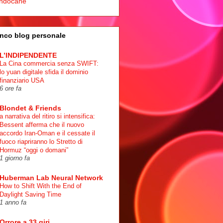
ndocane
nco blog personale
L’INDIPENDENTE
La Cina commercia senza SWIFT:
lo yuan digitale sfida il dominio
finanziario USA
6 ore fa
Blondet & Friends
a narrativa del ritiro si intensifica:
Bessent afferma che il nuovo
accordo Iran-Oman e il cessate il
fuoco riapriranno lo Stretto di
Hormuz “oggi o domani”
1 giorno fa
Huberman Lab Neural Network
How to Shift With the End of
Daylight Saving Time
1 anno fa
Orrore a 33 giri