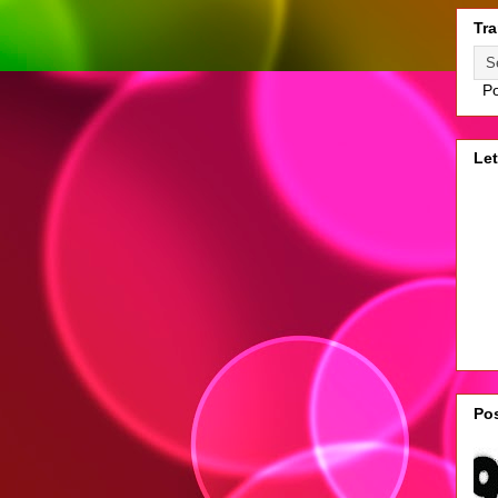
Tra
Po
Let
Pos