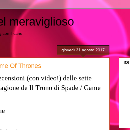
el meraviglioso
ing con il cane
giovedì 31 agosto 2017
IO!
ame Of Thrones
ecensioni (con video!) delle sette
stagione de Il Trono di Spade / Game
ne