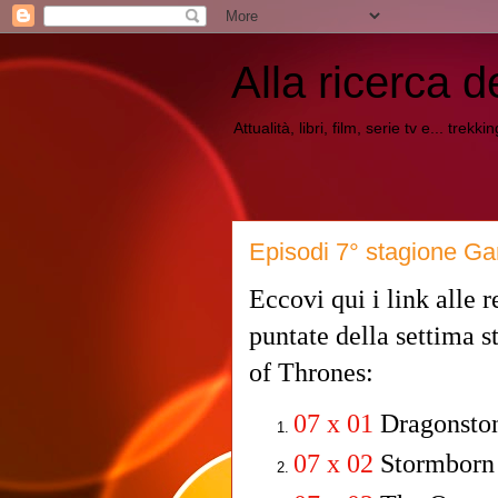
Alla ricerca d
Attualità, libri, film, serie tv e... trekk
Episodi 7° stagione G
Eccovi qui i link alle r
puntate della settima 
of Thrones:
07 x 01
Dragonsto
07 x 02
Stormborn