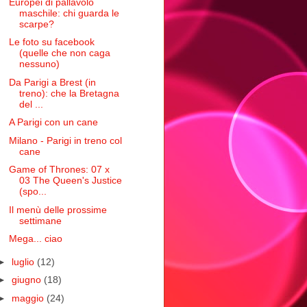
Europei di pallavolo
maschile: chi guarda le
scarpe?
Le foto su facebook
(quelle che non caga
nessuno)
Da Parigi a Brest (in
treno): che la Bretagna
del ...
A Parigi con un cane
Milano - Parigi in treno col
cane
Game of Thrones: 07 x
03 The Queen's Justice
(spo...
Il menù delle prossime
settimane
Mega... ciao
►
luglio
(12)
►
giugno
(18)
►
maggio
(24)