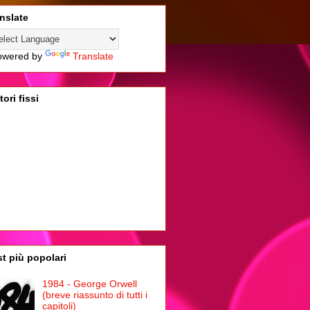
nslate
wered by
Translate
tori fissi
t più popolari
1984 - George Orwell
(breve riassunto di tutti i
capitoli)