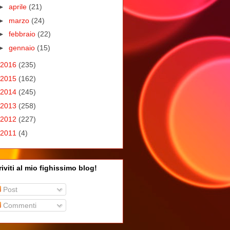
►
aprile
(21)
►
marzo
(24)
►
febbraio
(22)
►
gennaio
(15)
2016
(235)
2015
(162)
2014
(245)
2013
(258)
2012
(227)
2011
(4)
riviti al mio fighissimo blog!
Post
Commenti