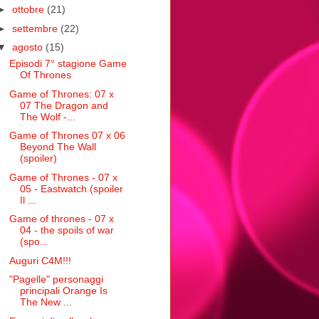
►
ottobre
(21)
►
settembre
(22)
▼
agosto
(15)
Episodi 7° stagione Game
Of Thrones
Game of Thrones: 07 x
07 The Dragon and
The Wolf -...
Game of Thrones 07 x 06
Beyond The Wall
(spoiler)
Game of Thrones - 07 x
05 - Eastwatch (spoiler
Il ...
Game of thrones - 07 x
04 - the spoils of war
(spo...
Auguri C4M!!!
"Pagelle" personaggi
principali Orange Is
The New ...