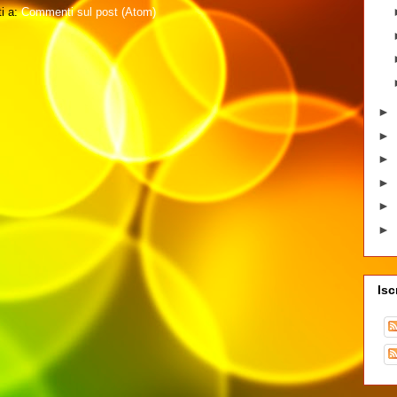
ti a:
Commenti sul post (Atom)
►
►
►
►
►
►
Isc