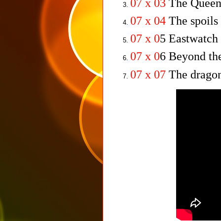
07 x 03
The Queen'
07 x 04
The spoils
07 x 0
5 Eastwatch
07 x 0
6 Beyond th
07 x 07
The dragon