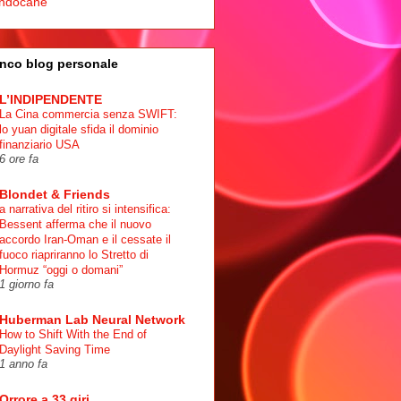
ndocane
nco blog personale
L’INDIPENDENTE
La Cina commercia senza SWIFT:
lo yuan digitale sfida il dominio
finanziario USA
6 ore fa
Blondet & Friends
a narrativa del ritiro si intensifica:
Bessent afferma che il nuovo
accordo Iran-Oman e il cessate il
fuoco riapriranno lo Stretto di
Hormuz “oggi o domani”
1 giorno fa
Huberman Lab Neural Network
How to Shift With the End of
Daylight Saving Time
1 anno fa
Orrore a 33 giri