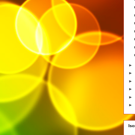
►
►
►
►
►
►
Isc