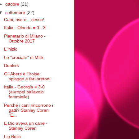
►
ottobre
(21)
▼
settembre
(22)
Cani, riso e... sesso!
Italia - Olanda = 0 - 3
Planetario di Milano -
Ottobre 2017
L'inizio
Le "crociate" di Milik
Dunkirk
Gli Abers e l'Iroise:
spiagge e fari bretoni
Italia - Georgia = 3-0
(europei pallavolo
femminile)
Perché i cani rincorrono i
gatti? Stanley Coren
"E...
E Dio aveva un cane -
Stanley Coren
Liu Bolin