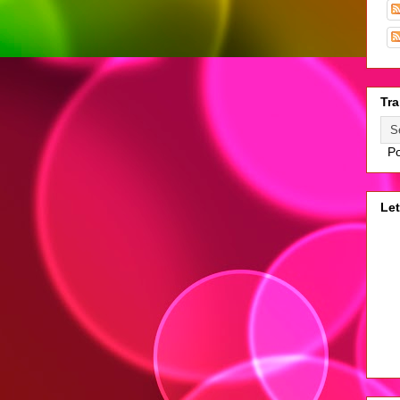
Tra
Po
Let