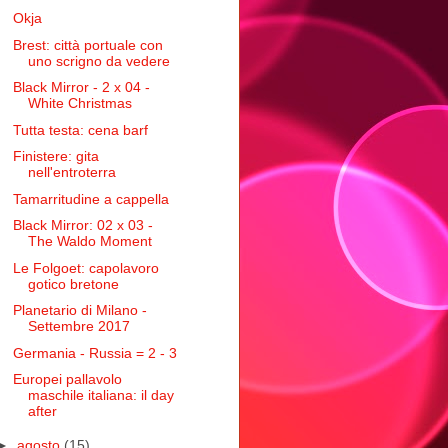
Okja
Brest: città portuale con
uno scrigno da vedere
Black Mirror - 2 x 04 -
White Christmas
Tutta testa: cena barf
Finistere: gita
nell'entroterra
Tamarritudine a cappella
Black Mirror: 02 x 03 -
The Waldo Moment
Le Folgoet: capolavoro
gotico bretone
Planetario di Milano -
Settembre 2017
Germania - Russia = 2 - 3
Europei pallavolo
maschile italiana: il day
after
►
agosto
(15)