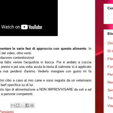
Cer
Eti
Chi
entare le varie fasi di approccio con questo alimento
. In
Di 
 del video, oltre venti.
 davvero contentissimo!
Fil
 ha fatto venire l'acquolina in bocca. Poi è andato a cuccia
Fum
ù presto e poi una volta avuta la testa di salmone si è applicato
 mai perdersi d'animo. Vederlo mangiare con gusto mi fa
Pen
tro cibo a caso al mio cane e sono seguita da un veterinario
Rec
barf specifica su di lui.
a questo tipo di alimentazione a NON IMPROVVISARE da soli e ad
Ser
a persone competenti.
Tre
Via
Pensierini