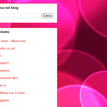
ca nel blog
chette
 sono - About me
tutto un pò
m
etti!!!
sierini
ensioni libri
ie tv
kking con il cane
ggiare