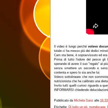
Il video è lungo perché
volevo docum
totale ci ha messo più dei dodici minuti
Cam sta bene, è sopravvissuto ed era
Prima di tutto l'odore del pesce gli
sperando di avere il suo "regalo" al pi
senza smettere un secondo e senza
contenta e spero lo sia anche lui.
Volevo sottolineare che non somminis
nutrizionista che ha calibrato una dieta 
Invito tutti quelli curiosi riguardo 
INFORMARSI chiedendo delucidazioni 
Pubblicato da
Michela Ganz
alle
16:33
Etichette:
Di tutto un pò
,
mondocane
,