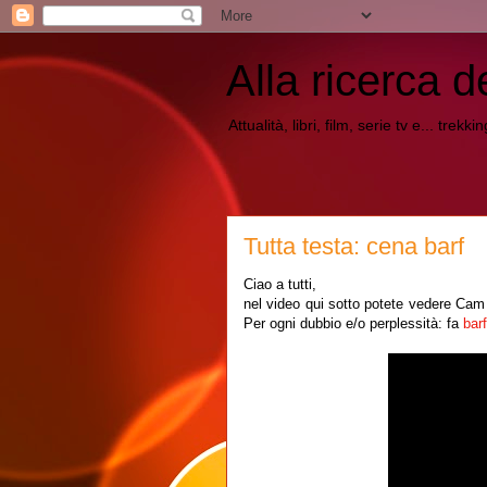
Alla ricerca d
Attualità, libri, film, serie tv e... trekk
Tutta testa: cena barf
Ciao a tutti,
nel video qui sotto potete vedere Cam
Per ogni dubbio e/o perplessità: fa
barf