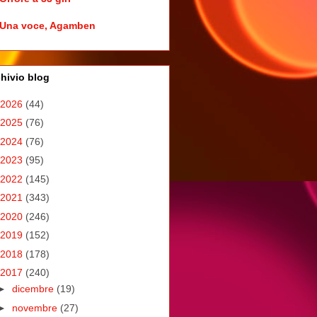
Una voce, Agamben
hivio blog
2026
(44)
2025
(76)
2024
(76)
2023
(95)
2022
(145)
2021
(343)
2020
(246)
2019
(152)
2018
(178)
2017
(240)
►
dicembre
(19)
►
novembre
(27)