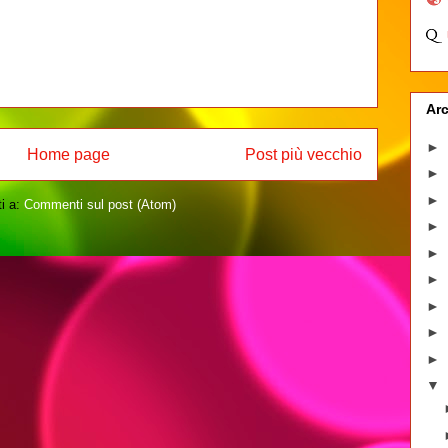
Arc
►
Home page
Post più vecchio
►
►
ti a:
Commenti sul post (Atom)
►
►
►
►
►
►
▼