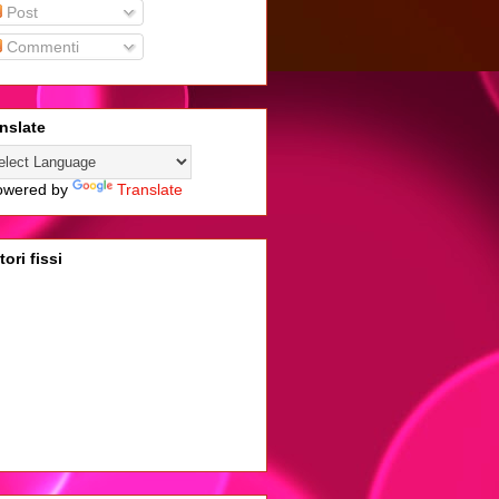
Post
Commenti
nslate
wered by
Translate
tori fissi