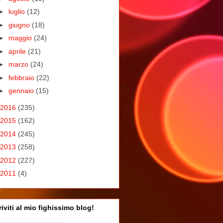
►
luglio
(12)
►
giugno
(18)
►
maggio
(24)
►
aprile
(21)
►
marzo
(24)
►
febbraio
(22)
►
gennaio
(15)
2016
(235)
2015
(162)
2014
(245)
2013
(258)
2012
(227)
2011
(4)
riviti al mio fighissimo blog!