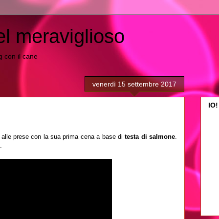
el meraviglioso
ing con il cane
venerdì 15 settembre 2017
IO!
 alle prese con la sua prima cena a base di
testa di salmone
.
.