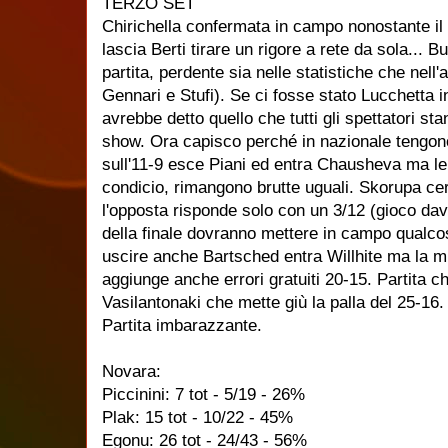
TERZO SET
Chirichella confermata in campo nonostante il
lascia Berti tirare un rigore a rete da sola...
partita, perdente sia nelle statistiche che nell
Gennari e Stufi). Se ci fosse stato Lucchetta i
avrebbe detto quello che tutti gli spettatori s
show. Ora capisco perché in nazionale tengono
sull'11-9 esce Piani ed entra Chausheva ma le p
condicio, rimangono brutte uguali. Skorupa c
l'opposta risponde solo con un 3/12 (gioco da
della finale dovranno mettere in campo qualcos
uscire anche Bartsched entra Willhite ma la 
aggiunge anche errori gratuiti 20-15. Partita c
Vasilantonaki che mette giù la palla del 25-16.
Partita imbarazzante.
Novara:
Piccinini: 7 tot - 5/19 - 26%
Plak: 15 tot - 10/22 - 45%
Egonu: 26 tot - 24/43 - 56%