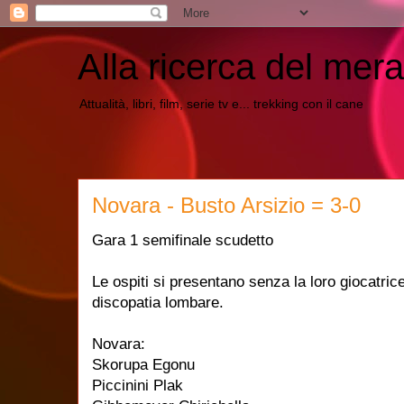
Alla ricerca del mera
Attualità, libri, film, serie tv e... trekking con il cane
Novara - Busto Arsizio = 3-0
Gara 1 semifinale scudetto
Le ospiti si presentano senza la loro giocatric
discopatia lombare.
Novara:
Skorupa Egonu
Piccinini Plak