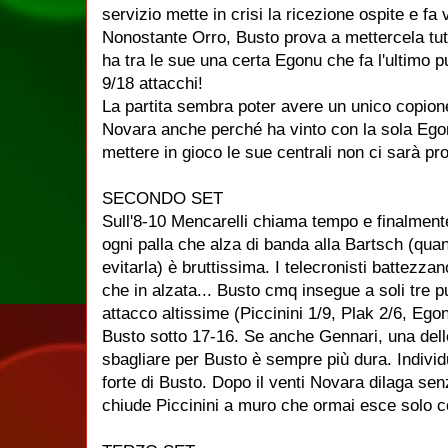
servizio mette in crisi la ricezione ospite e fa
Nonostante Orro, Busto prova a mettercela tu
ha tra le sue una certa Egonu che fa l'ultimo 
9/18 attacchi!
La partita sembra poter avere un unico copion
Novara anche perché ha vinto con la sola Ego
mettere in gioco le sue centrali non ci sarà pro
SECONDO SET
Sull'8-10 Mencarelli chiama tempo e finalmen
ogni palla che alza di banda alla Bartsch (qua
evitarla) è bruttissima. I telecronisti battezza
che in alzata... Busto cmq insegue a soli tre 
attacco altissime (Piccinini 1/9, Plak 2/6, Egon
Busto sotto 17-16. Se anche Gennari, una delle 
sbagliare per Busto è sempre più dura. Indivi
forte di Busto. Dopo il venti Novara dilaga sen
chiude Piccinini a muro che ormai esce solo co