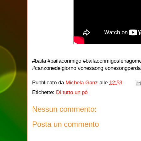
#baila #bailaconmigo #bailaconmigoslenagom
#canzonedelgiorno #onesaong #onesongperday
Pubblicato da
Michela Ganz
alle
12:53
Etichette:
Di tutto un pò
Nessun commento:
Posta un commento