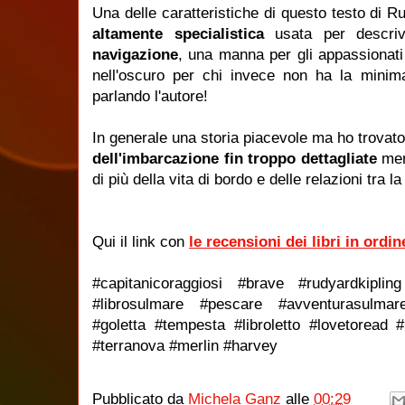
Una delle caratteristiche di questo testo di R
altamente specialistica
usata per descriv
navigazione
, una manna per gli appassionati 
nell'oscuro per chi invece non ha la mini
parlando l'autore!
In generale una storia piacevole ma ho trovat
dell'imbarcazione fin troppo dettagliate
men
di più della vita di bordo e delle relazioni tra l
Qui il link con
le recensioni dei libri in ordin
#capitanicoraggiosi #brave #rudyardkipling 
#librosulmare #pescare #avventurasulmare
#goletta #tempesta #libroletto #lovetoread 
#terranova #merlin #harvey
Pubblicato da
Michela Ganz
alle
00:29