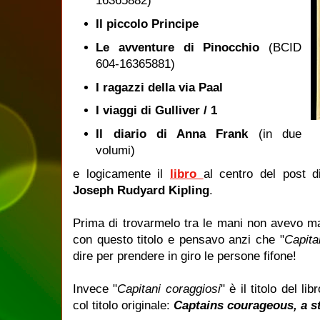
16365882)
Il piccolo Principe
Le avventure di Pinocchio
(BCID
604-16365881)
I ragazzi della via Paal
I viaggi di Gulliver / 1
Il diario di Anna Frank
(in due
volumi)
e logicamente il
libro
al centro del post d
Joseph Rudyard Kipling
.
Prima di trovarmelo tra le mani non avevo ma
con questo titolo e pensavo anzi che "
Capita
dire per prendere in giro le persone fifone!
Invece "
Capitani coraggiosi
" è il titolo del l
col titolo originale:
Captains courageous, a s