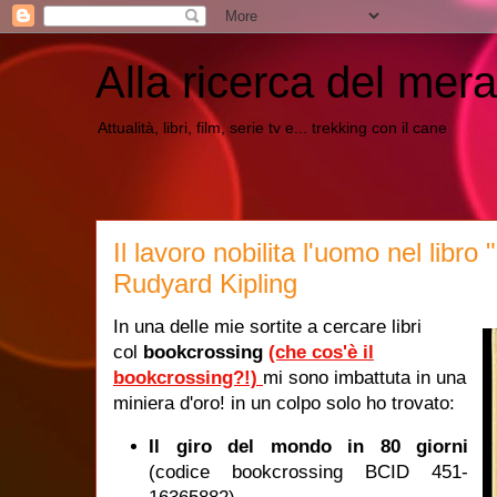
Alla ricerca del mera
Attualità, libri, film, serie tv e... trekking con il cane
Il lavoro nobilita l'uomo nel libro
Rudyard Kipling
In una delle mie sortite a cercare libri
col
bookcrossing
(che cos'è il
bookcrossing?!)
mi sono imbattuta in una
miniera d'oro! in un colpo solo ho trovato:
Il giro del mondo in 80 giorni
(codice bookcrossing BCID 451-