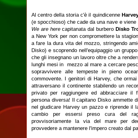
Al centro della storia c'è il quindicenne
Harve
(e spocchioso) che cade da una nave e viene sa
We are here
capitanata dal burbero
Disko Tr
a New York per non compromettere la stagione
a fare la dura vita del mozzo, stringendo am
Disko) e scoprendo nell'equipaggio un gruppo 
che gli insegnano un lavoro oltre che a render
lunghi mesi in mezzo al mare a cercare pesci, 
sopravvivere alle tempeste in pieno ocea
commovente. I genitori di Harvey, che ormai
attraversano il continente stabilendo un recor
privato per raggiungere ed abbracciare il 
persona diversa! Il capitano Disko ammette d
nel giudicare Harvey un pazzo e riprende il l
cambio per essersi preso cura del ra
provvisoriamente la via del mare per ded
provvedere a mantenere l'impero creato dal pa