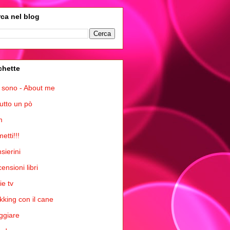
ca nel blog
chette
 sono - About me
tutto un pò
m
etti!!!
sierini
ensioni libri
ie tv
kking con il cane
ggiare