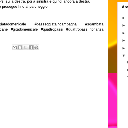
si sulla destra, poi a sinistra e quindi ancora a destra.
he prosegue fino al parcheggio.
Arc
►
iatadomenicale #passeggiataincampagna #sgambata
►
cane #gitadomenicale #quattropassi #quattropassiinbrianza
►
►
►
▼