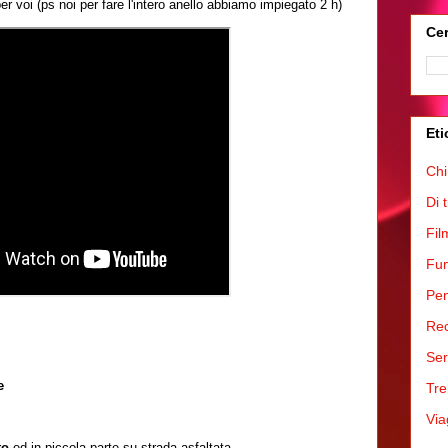
er voi (ps noi per fare l'intero anello abbiamo impiegato 2 h)
Cer
Eti
Chi
Di 
Fil
Fum
Pen
Rec
Ser
re
Tre
Via
to
ed in piccola parte su strada asfaltata