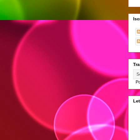
Isc
Tra
Po
Let