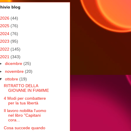
hivio blog
2026
(44)
2025
(76)
2024
(76)
2023
(95)
2022
(145)
2021
(343)
►
dicembre
(25)
►
novembre
(20)
▼
ottobre
(19)
RITRATTO DELLA
GIOVANE IN FIAMME
4 Modi per combattere
per la tua libertà
Il lavoro nobilita l'uomo
nel libro "Capitani
cora...
Cosa succede quando