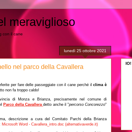
el meraviglioso
ing con il cane
lunedì 25 ottobre 2021
IO!
nello nel parco della Cavallera
ferite per fare delle passeggiate con il cane perché il
clima è
tto non fa troppo caldo!
ovincia di Monza e Brianza, precisamente nel comune di
el
Parco della Cavallera
detto anche il "
percorso Concorezzo
"
ssima, descrizione a cura del Comitato Parchi della Brianza
:
Microsoft Word - Cavallera_intro.doc (alternativaverde.it)