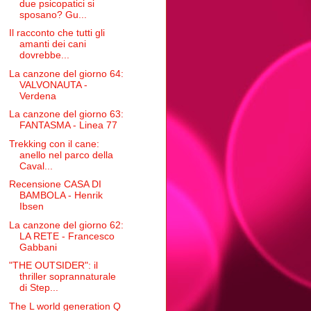
due psicopatici si
sposano? Gu...
Il racconto che tutti gli
amanti dei cani
dovrebbe...
La canzone del giorno 64:
VALVONAUTA -
Verdena
La canzone del giorno 63:
FANTASMA - Linea 77
Trekking con il cane:
anello nel parco della
Caval...
Recensione CASA DI
BAMBOLA - Henrik
Ibsen
La canzone del giorno 62:
LA RETE - Francesco
Gabbani
"THE OUTSIDER": il
thriller soprannaturale
di Step...
The L world generation Q