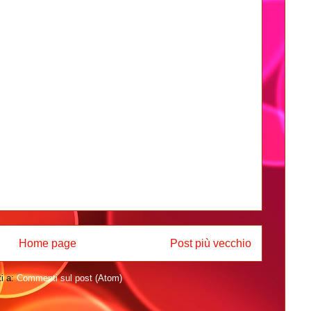
Home page
Post più vecchio
ti a:
Commenti sul post (Atom)