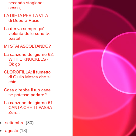
seconda stagione:
sesso, ...
LA DIETA PER LA VITA -
di Debora Rasio
La deriva sempre più
violenta delle serie tv:
basta!
MI STAI ASCOLTANDO?
La canzone del giorno 62:
WHITE KNUCKLES -
Ok go
CLOROFILLA: il fumetto
di Giulio Mosca che si
chie...
Cosa direbbe il tuo cane
se potesse parlare?
La canzone del giorno 61:
CANTA CHE TI PASSA -
Zen...
►
settembre
(30)
►
agosto
(18)