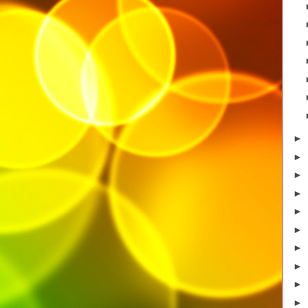
►
►
►
►
►
►
►
►
►
►