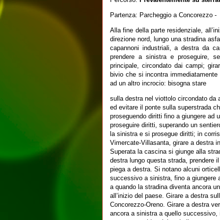
Partenza: Parcheggio a Concorezzo -
Alla fine della parte residenziale, all’
direzione nord, lungo una stradina asfa
capannoni industriali, a destra da ca
prendere a sinistra e proseguire, se
principale, circondato dai campi; gir
bivio che si incontra immediatamente d
ad un altro incrocio: bisogna stare
sulla destra nel viottolo circondato da a
ed evitare il ponte sulla superstrada ch
proseguendo diritti fino a giungere ad 
proseguire diritti, superando un sentier
la sinistra e si prosegue diritti; in co
Vimercate-Villasanta, girare a destra i
Superata la cascina si giunge alla st
destra lungo questa strada, prendere il
piega a destra. Si notano alcuni orticell
successivo a sinistra, fino a giungere 
a quando la stradina diventa ancora uno 
all’inizio del paese. Girare a destra su
Concorezzo-Oreno. Girare a destra vers
ancora a sinistra a quello successivo, i