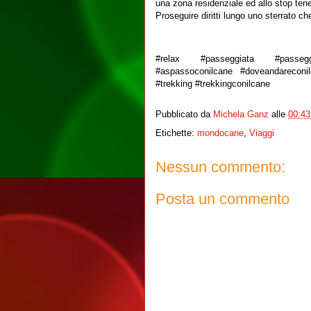
una zona residenziale ed allo stop tener
Proseguire diritti lungo uno sterrato c
#relax #passeggiata #passegg
#aspassoconilcane #doveandareconil
#trekking #trekkingconilcane
Pubblicato da
Michela Ganz
alle
00:43
Etichette:
mondocane
,
Viaggi
Nessun commento:
Posta un commento