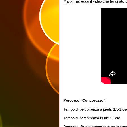
Ma prima: ecco il video che ho girato p
Percorso “Concorezzo”
Tempo di percorrenza a piedi:
1,5-2 o
Tempo di percorrenza in bici: 1 ora
Percorso:
Prevalentemente su sterra