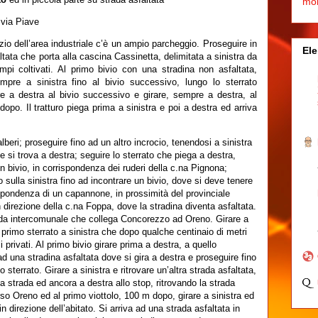
mo
 via Piave
inizio dell’area industriale c’è un ampio parcheggio. Proseguire in
Ele
ltata che porta alla cascina Cassinetta, delimitata a sinistra da
mpi coltivati. Al primo bivio con una stradina non asfaltata,
mpre a sinistra fino al bivio successivo, lungo lo sterrato
are a destra al bivio successivo e girare, sempre a destra, al
opo. Il tratturo piega prima a sinistra e poi a destra ed arriva
lberi; proseguire fino ad un altro incrocio, tenendosi a sinistra
e si trova a destra; seguire lo sterrato che piega a destra,
un bivio, in corrispondenza dei ruderi della c.na Pignona;
o sulla sinistra fino ad incontrare un bivio, dove si deve tenere
rrispondenza di un capannone, in prossimità del provinciale
n direzione della c.na Foppa, dove la stradina diventa asfaltata.
rada intercomunale che collega Concorezzo ad Oreno. Girare a
 primo sterrato a sinistra che dopo qualche centinaio di metri
i privati. Al primo bivio girare prima a destra, a quello
ad una stradina asfaltata dove si gira a destra e proseguire fino
sterrato. Girare a sinistra e ritrovare un’altra strada asfaltata,
lla strada ed ancora a destra allo stop, ritrovando la strada
o Oreno ed al primo viottolo, 100 m dopo, girare a sinistra ed
n direzione dell’abitato. Si arriva ad una strada asfaltata in