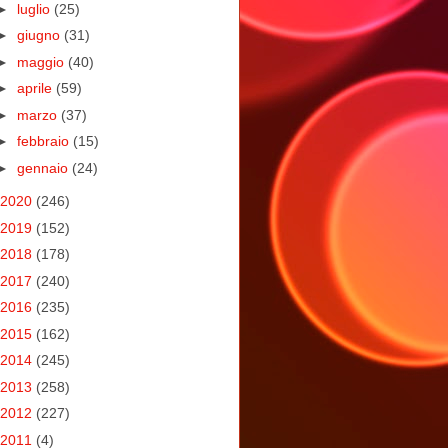
►
luglio
(25)
►
giugno
(31)
►
maggio
(40)
►
aprile
(59)
►
marzo
(37)
►
febbraio
(15)
►
gennaio
(24)
2020
(246)
2019
(152)
2018
(178)
2017
(240)
2016
(235)
2015
(162)
2014
(245)
2013
(258)
2012
(227)
2011
(4)