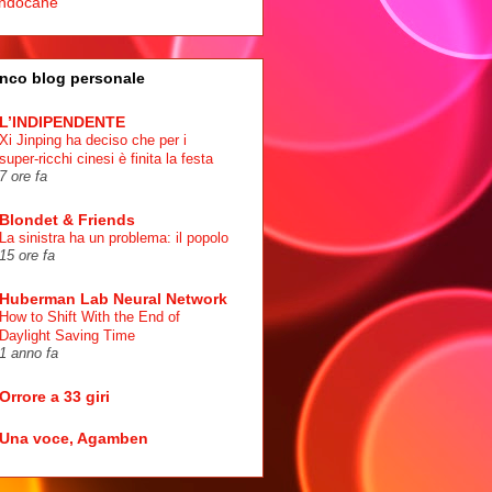
ndocane
nco blog personale
L’INDIPENDENTE
Xi Jinping ha deciso che per i
super-ricchi cinesi è finita la festa
7 ore fa
Blondet & Friends
La sinistra ha un problema: il popolo
15 ore fa
Huberman Lab Neural Network
How to Shift With the End of
Daylight Saving Time
1 anno fa
Orrore a 33 giri
Una voce, Agamben