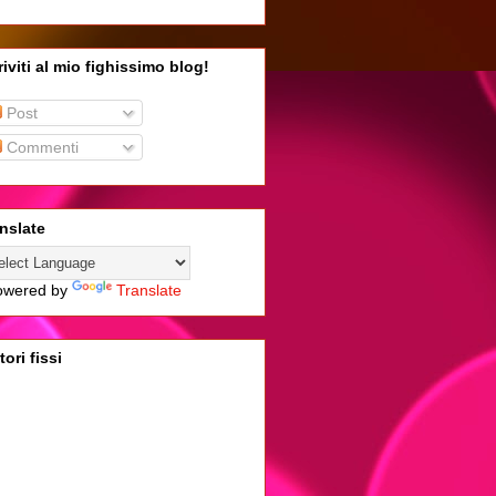
riviti al mio fighissimo blog!
Post
Commenti
nslate
wered by
Translate
tori fissi