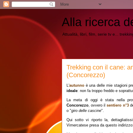
Alla ricerca d
Attualità, libri, film, serie tv e... trekk
Trekking con il cane: a
(Concorezzo)
L'
autunno
è una delle mie stagioni pre
ideale
: non fa troppo freddo e soprattu
La meta di oggi è stata nella pr
Concorezzo
, ovvero il
sentiero n°3
d
o "
giro delle cascine
".
Qui sotto vi riporto la, dettagliati
Vimercatese presa da questo indirizzo