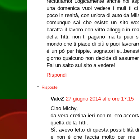
reclutiamo! Logicamente anche noi as
una domenica vuoi vedere i muli ti ci
poco in realtà, con un'ora di auto da Mila
comunque sai che esiste un sito woo
baratta il lavoro con vitto alloggio in re
della Titti: non ti pagano ma tu puoi s
mondo che ti piace di più e puoi lavorare
è un pò per hippie, sognatori e...bene
giorno qualcuno non decida di assumer
Fai un salto sul sito a vedere!
Rispondi
Risposte
ValeZ
27 giugno 2014 alle ore 17:15
Ciao Michy,
da vera cretina ieri non mi ero accort
quella della Titti.
Sì, avevo letto di questa possibilità di
e non è che faccia molto per me 