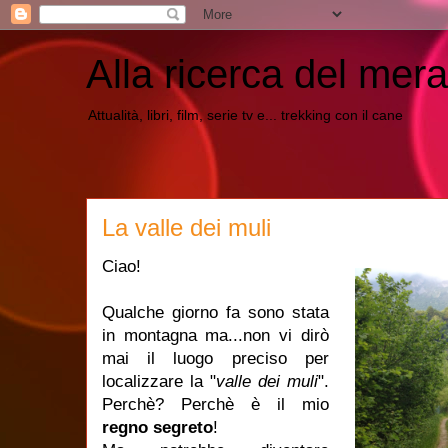
Alla ricerca del mera
Attualità, libri, film, serie tv e... trekking con il cane
La valle dei muli
Ciao!
Qualche giorno fa sono stata
in montagna ma...non vi dirò
mai il luogo preciso per
localizzare la "
valle dei muli
".
Perchè? Perchè è il mio
regno segreto
!