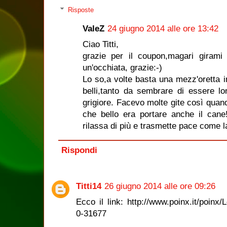
Risposte
ValeZ
24 giugno 2014 alle ore 13:42
Ciao Titti,
grazie per il coupon,magari girami 
un'occhiata, grazie:-)
Lo so,a volte basta una mezz'oretta i
belli,tanto da sembrare di essere lo
grigiore. Facevo molte gite così quand
che bello era portare anche il cane!
rilassa di più e trasmette pace come l
Rispondi
Titti14
26 giugno 2014 alle ore 09:26
Ecco il link: http://www.poinx.it/poinx
0-31677