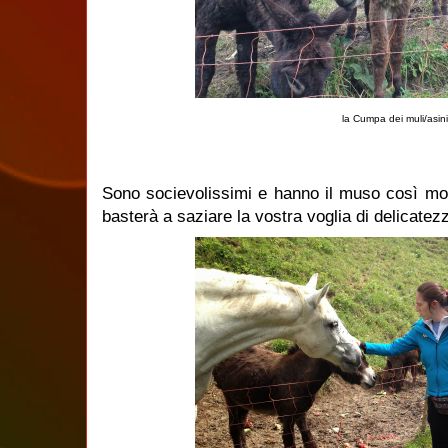
la Cumpa dei muli/asini
Sono socievolissimi e hanno il muso così mo
basterà a saziare la vostra voglia di delicatez