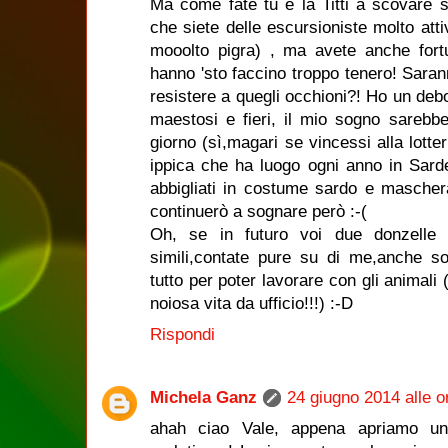
Ma come fate tu e la Titti a scovare s
che siete delle escursioniste molto att
mooolto pigra) , ma avete anche fortu
hanno 'sto faccino troppo tenero! Sara
resistere a quegli occhioni?! Ho un debo
maestosi e fieri, il mio sogno sarebbe
giorno (sì,magari se vincessi alla lotte
ippica che ha luogo ogni anno in Sarde
abbigliati in costume sardo e maschera
continuerò a sognare però :-(
Oh, se in futuro voi due donzelle 
simili,contate pure su di me,anche so
tutto per poter lavorare con gli animali 
noiosa vita da ufficio!!!) :-D
Rispondi
Michela Ganz
24 giugno 2014 alle o
ahah ciao Vale, appena apriamo un a