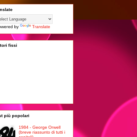
nslate
wered by
Translate
tori fissi
t più popolari
1984 - George Orwell
(breve riassunto di tutti i
capitoli)