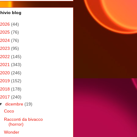
hivio blog
2026
(44)
2025
(76)
2024
(76)
2023
(95)
2022
(145)
2021
(343)
2020
(246)
2019
(152)
2018
(178)
2017
(240)
▼
dicembre
(19)
Coco
Racconti da bivacco
(horror)
Wonder