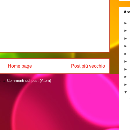
Arc
►
►
►
►
►
►
Home page
Post più vecchio
►
►
ti a:
Commenti sul post (Atom)
►
▼