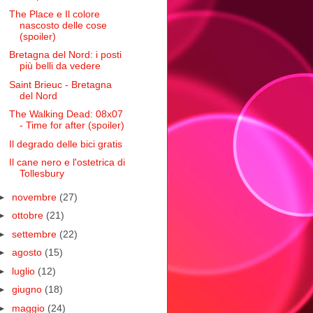
The Place e Il colore
nascosto delle cose
(spoiler)
Bretagna del Nord: i posti
più belli da vedere
Saint Brieuc - Bretagna
del Nord
The Walking Dead: 08x07
- Time for after (spoiler)
Il degrado delle bici gratis
Il cane nero e l'ostetrica di
Tollesbury
►
novembre
(27)
►
ottobre
(21)
►
settembre
(22)
►
agosto
(15)
►
luglio
(12)
►
giugno
(18)
►
maggio
(24)