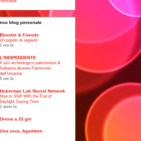
ndocane
nco blog personale
Blondet & Friends
Un popolo di segaioli
1 ora fa
L’INDIPENDENTE
Il sito archeologico palestinese di
Sebastia diventa Patrimonio
dell’Umanità
5 ore fa
Huberman Lab Neural Network
How to Shift With the End of
Daylight Saving Time
1 anno fa
Orrore a 33 giri
Una voce, Agamben