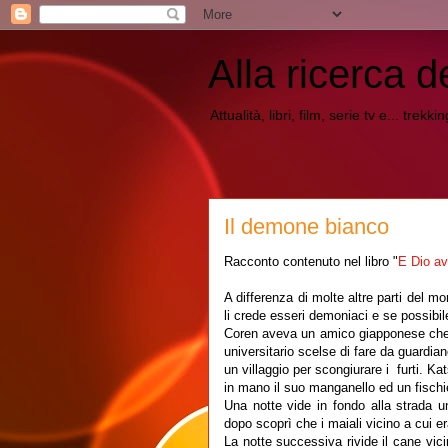
Alla ricerca d
Attualità, libri, film, serie tv e... trekk
Il demone bianco
Racconto contenuto nel libro "
E Dio av
A differenza di molte altre parti del 
li crede esseri demoniaci e se possibile
Coren aveva un amico giapponese che g
universitario scelse di fare da guardian
un villaggio per scongiurare i furti. K
in mano il suo manganello ed un fischi
Una notte vide in fondo alla strada un
dopo scoprì che i maiali vicino a cui e
La notte successiva rivide il cane vic