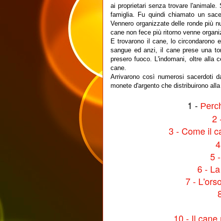
ai proprietari senza trovare l'animale
famiglia. Fu quindi chiamato un sacer
Vennero organizzate delle ronde più nu
cane non fece più ritorno venne organi
E trovarono il cane, lo circondarono e
sangue ed anzi, il cane prese una tor
presero fuoco. L'indomani, oltre alla 
cane.
Arrivarono così numerosi sacerdoti da
monete d'argento che distribuirono all
1 -
Perc
2 
3 - Come il c
4
5 
6 - La
7 - L'ors
10 - Il cane 