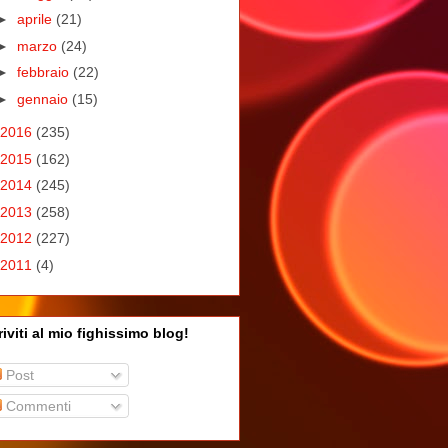
►
aprile
(21)
►
marzo
(24)
►
febbraio
(22)
►
gennaio
(15)
2016
(235)
2015
(162)
2014
(245)
2013
(258)
2012
(227)
2011
(4)
riviti al mio fighissimo blog!
Post
Commenti