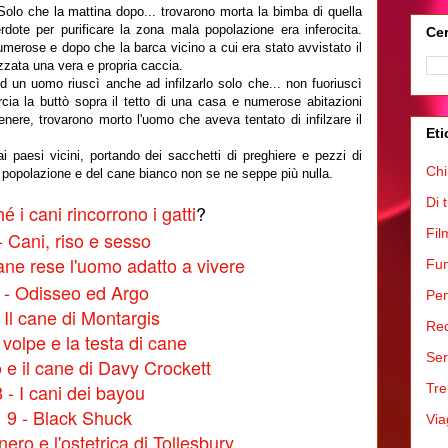
. Solo che la mattina dopo... trovarono morta la bimba di quella
dote per purificare la zona mala popolazione era inferocita.
Cer
merose e dopo che la barca vicino a cui era stato avvistato il
zzata una vera e propria caccia.
d un uomo riuscì anche ad infilzarlo solo che... non fuoriuscì
cia la buttò sopra il tetto di una casa e numerose abitazioni
cenere, trovarono morto l'uomo che aveva tentato di infilzare il
Eti
i paesi vicini, portando dei sacchetti di preghiere e pezzi di
Chi
a popolazione e del cane bianco non se ne seppe più nulla.
Di 
i cani rincorrono i gatti
?
hé
Fil
- Cani, riso e sesso
ane rese l'uomo adatto a vivere
Fum
 - Odisseo ed Argo
Pen
- Il cane di Montargis
Rec
 volpe e la testa di cane
Ser
o e il cane di Davy Crockett
8 - I cani dei bayou
Tre
9 - Black Shuck
Via
nero e l'ostetrica di Tollesbury