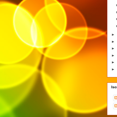
►
►
►
►
►
►
Isc