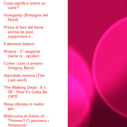
Cosa significa avere un
cane?
Guingamp (Bretagna del
Nord)
Prima di fare del bene
pensa se puoi
sopportare il...
Il demone bianco
Riviera - 1° stagione
(serie tv - spoiler)
Come i cani ci amano -
Gregory Berns
Adorabile nemica (The
Last word)
The Walking Dead - 8 x
08 - How It's Gotta Be
(SPO...
Rissa sfiorata in metro
per...
Malinconia di Game of
Thrones? Ci pensano i
Simpsons!