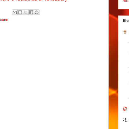
mo
cane
Ele