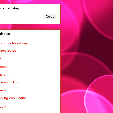
ca nel blog
chette
 sono - About me
tutto un pò
m
etti!!!
sierini
ensioni libri
ie tv
kking con il cane
ggiare