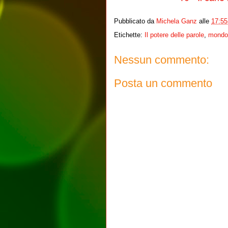
Pubblicato da
Michela Ganz
alle
17:55
Etichette:
Il potere delle parole
,
mondo
Nessun commento:
Posta un commento