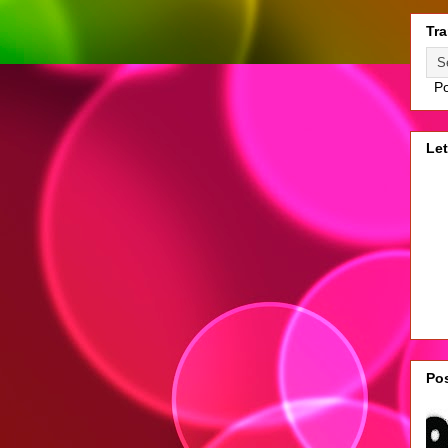
Tra
Po
Let
Pos