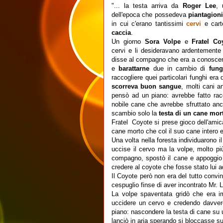
"... la testa arriva da
Roger Lee
, 
dell'epoca che possedeva
piantagion
in cui c'erano tantissimi
cervi
e carte
caccia
.
Un giorno
Sora Volpe
e
Fratel Co
cervi e li desideravano ardentement
disse al compagno che era a conoscenza
e
barattarne
due in cambio di
fung
raccogliere quei particolari funghi era
scorreva buon sangue
, molti cani a
pensò ad un piano: avrebbe fatto racc
nobile cane che avrebbe sfruttato anch
scambio solo la
testa di un cane mor
Fratel Coyote si prese gioco dell'amica
cane morto che col il suo cane intero e
Una volta nella foresta individuarono i
uccise il cervo ma la volpe, molto p
compagno, spostò il cane e appoggio 
credere al coyote che fosse stato lui a
Il Coyote però non era del tutto convi
cespuglio finse di aver incontrato Mr. L
La volpe spaventata gridò che era i
uccidere un cervo e credendo davver
piano: nascondere la testa di cane su un
lanciò in aria sperando si bloccasse s