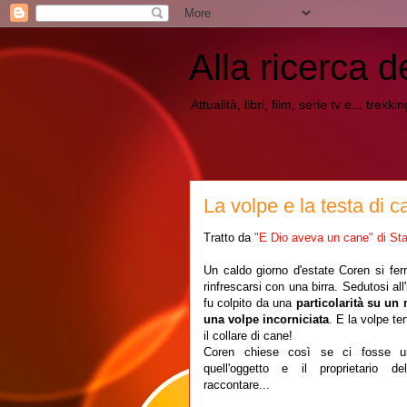
Alla ricerca d
Attualità, libri, film, serie tv e... trekk
La volpe e la testa di c
Tratto da
"E Dio aveva un cane" di St
Un caldo giorno d'estate Coren si fe
rinfrescarsi con una birra. Sedutosi all'
fu colpito da una
particolarità su un 
una volpe incorniciata
. E la volpe t
il collare di cane!
Coren chiese così se ci fosse un
quell'oggetto e il proprietario d
raccontare...