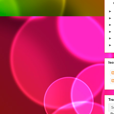
►
►
►
►
►
►
Isc
Tra
Po