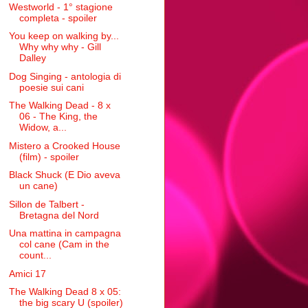
Westworld - 1° stagione
completa - spoiler
You keep on walking by...
Why why why - Gill
Dalley
Dog Singing - antologia di
poesie sui cani
The Walking Dead - 8 x
06 - The King, the
Widow, a...
Mistero a Crooked House
(film) - spoiler
Black Shuck (E Dio aveva
un cane)
Sillon de Talbert -
Bretagna del Nord
Una mattina in campagna
col cane (Cam in the
count...
Amici 17
The Walking Dead 8 x 05:
the big scary U (spoiler)