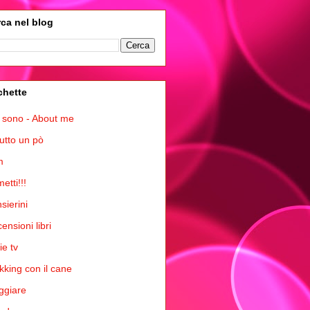
ca nel blog
chette
 sono - About me
tutto un pò
m
etti!!!
sierini
ensioni libri
ie tv
kking con il cane
ggiare