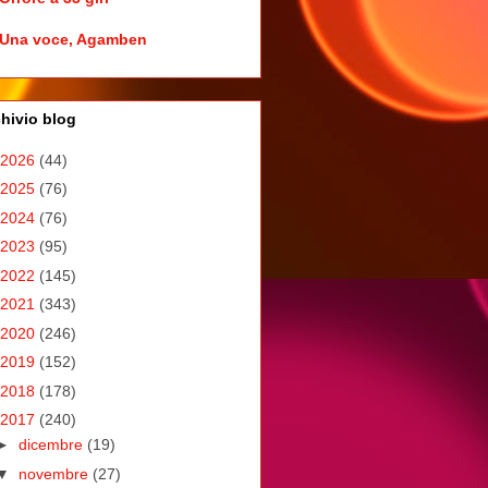
Una voce, Agamben
hivio blog
2026
(44)
2025
(76)
2024
(76)
2023
(95)
2022
(145)
2021
(343)
2020
(246)
2019
(152)
2018
(178)
2017
(240)
►
dicembre
(19)
▼
novembre
(27)