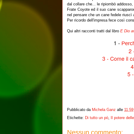
dal collare che... le ripiombò addosso,
Frate Coyote ed il suo cane scapparon
nel pensare che un cane fedele riuscì
Per ricordo dell'impresa fece così con
Qui altri racconti tratti dal libro
E Dio a
1 -
Perc
2 
3 - Come il c
4
5 
Pubblicato da
Michela Ganz
alle
11:59
Etichette:
Di tutto un pò
,
Il potere dell
Nessun commento: