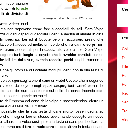
un ricco signore
i
e acri di
foreste
Cer
lli di
divieto di
immagine dal sito https://it.123rf.com
yote
videro quei
e ma non sapevano come fare a cacciarli da soli. Sora Volpe
 di cani capaci di cacciare i cervi e decise di andare in città
Eti
hi pregiati
. Lei ed il Coyote però si accorsero presto che
 davvero faticoso ed inoltre si ricordò che
tra cani e volpi non
Chi
nzi erano addestrati per la caccia alle volpi e così Sora Volpe
ogliere tanti funghi al coyote che li avrebbe barattati per un
Di 
e lei! Lei dalla sua, avendo raccolto pochi funghi, ottenne in
to
.
Fil
 che gli promise di uccidere molti più cervi con la sua testa di
 vivo.
Fum
l cervo, sguinzagliarono il cane di Fratel Coyote che inseguì ed
Pen
iù veloce del coyote negli spazi
cespugliosi
, arrivò prima del
le fauci del suo cane morto sul collo del cervo facendo così
Rec
d uccidere il grande animale!
nto dell'impresa del cane della volpe e nascondendosi dietro un
Ser
ee e di essere da lui frustato.
Tre
mpossibile che la sua testa di cane morto fosse riuscita ad
o che il signor Lee si stesse avvicinando escogitò un nuovo
Via
 albero. La volpe così, presa la testa di cane per il collare, la
u un ramo ma il
tiro
fu
maldestro
e fece sfilare la testa di cane