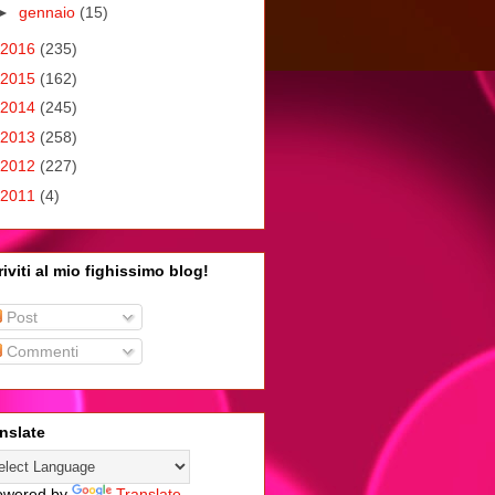
►
gennaio
(15)
2016
(235)
2015
(162)
2014
(245)
2013
(258)
2012
(227)
2011
(4)
riviti al mio fighissimo blog!
Post
Commenti
nslate
wered by
Translate