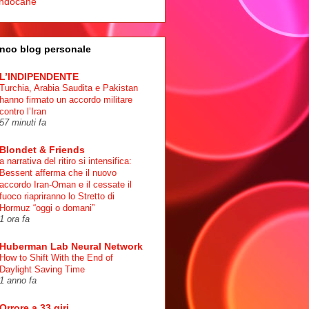
ndocane
nco blog personale
L’INDIPENDENTE
Turchia, Arabia Saudita e Pakistan
hanno firmato un accordo militare
contro l’Iran
57 minuti fa
Blondet & Friends
a narrativa del ritiro si intensifica:
Bessent afferma che il nuovo
accordo Iran-Oman e il cessate il
fuoco riapriranno lo Stretto di
Hormuz “oggi o domani”
1 ora fa
Huberman Lab Neural Network
How to Shift With the End of
Daylight Saving Time
1 anno fa
Orrore a 33 giri