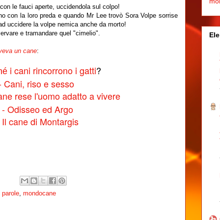
mo
 con le fauci aperte, uccidendola sul colpo!
o con la loro preda e quando Mr Lee trovò Sora Volpe sorrise
 ad uccidere la volpe nemica anche da morto!
servare e tramandare quel "cimelio".
Ele
veva un cane
:
i cani rincorrono i gatti
?
hé
- Cani, riso e sesso
ane rese l'uomo adatto a vivere
 - Odisseo ed Argo
- Il cane di Montargis
e parole
,
mondocane