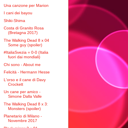
Una canzone per Marion
I cani dei bayou
Shiki-Shima
Costa di Granito Rosa
(Bretagna 2017)
The Walking Dead 8 x 04
Some guy (spoiler)
#ItaliaSvezia = 0-0 (Italia
fuori dai mondiali)
Chi sono - About me
Felicità - Hermann Hesse
L'orso e il cane di Davy
Crockett
Un cane per amico -
Simone Dalla Valle
The Walking Dead 8 x 3:
Monsters (spoiler)
Planetario di Milano -
Novembre 2017