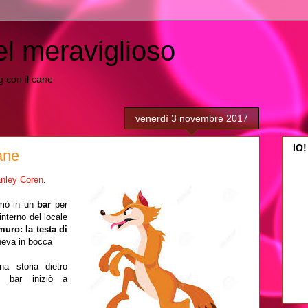
el meraviglioso
ing con il cane
venerdì 3 novembre 2017
IO!
ane
anley Coren
.
rmò in un
bar
per
interno del locale
muro: la testa di
eneva in bocca
a storia dietro
el bar iniziò a