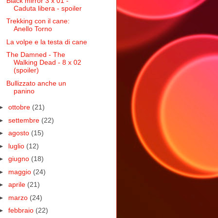
Black mirror 3 x 01 -
Caduta libera - spoiler
Trekking con il cane:
Anello Torno
La volpe e la testa di cane
The Damned - The
Walking Dead - 8 x 02
(spoiler)
Bullizzato anche un
panino
►
ottobre
(21)
►
settembre
(22)
►
agosto
(15)
►
luglio
(12)
►
giugno
(18)
►
maggio
(24)
►
aprile
(21)
►
marzo
(24)
►
febbraio
(22)