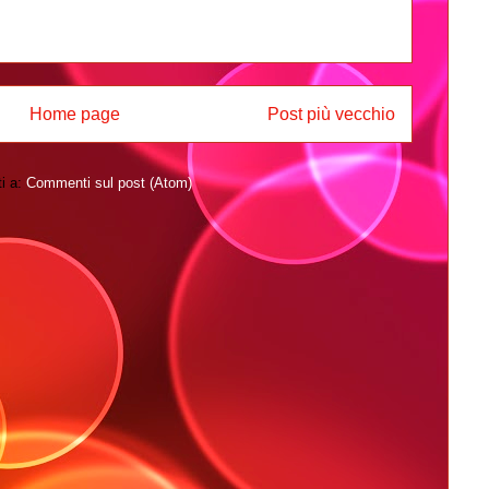
Home page
Post più vecchio
ti a:
Commenti sul post (Atom)