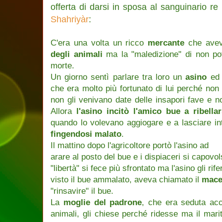
offerta di darsi in sposa al sanguinario re
Shahriyàr
:
C'era una volta un ricco
mercante
che ave
degli animali
ma la "maledizione" di non pote
morte.
Un giorno sentì parlare tra loro un
asino
ed
che era molto più fortunato di lui perché non
non gli venivano date delle insapori fave e 
Allora
l'asino incitò l'amico bue a ribellar
quando lo volevano aggiogare e a lasciare inta
fingendosi malato
.
Il mattino dopo l'agricoltore portò l'asino ad
arare al posto del bue e i dispiaceri si capovol
"libertà" si fece più sfrontato ma l'asino gli rif
visto il bue ammalato, aveva chiamato il
mace
"rinsavire" il bue.
La
moglie del padrone
, che era seduta acc
animali, gli chiese perché ridesse ma il mari