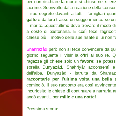
per non rischiare la morte si chiuse nel silen
lacrime. Sconvolto dalla reazione della consort
il suo segreto davanti a tutti i famigliari qu
gallo
e da loro trasse un suggerimento: se un
il marito...quest'ultimo deve trovare il modo 
a costo di bastonarla. E così fece l'agricol
chiese più il motivo delle sue risate e lui non f
Shahrazàd
però non si fece convincere da ques
giorno seguente il visir la offrì al suo re. 
ragazza gli chiese solo un
favore
: se potess
sorella Dunyazàd. Shahriyàr acconsentì e
dell'alba, Dunyazàd - istruita da Shahra
raccontarle per l'ultima volta una bella s
cominciò. Il suo racconto era così avvincente 
incuriosito le chiese di continuare a narrarla 
andò avanti...per
mille e una notte!
Prossima storia: