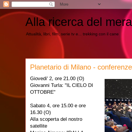
Alla ricerca del mera
Attualità, libri, film, serie tv e... trekking con il cane
Planetario di Milano - conferenz
Giovedi' 2, ore 21.00 (O)
Giovanni Turla: "IL CIELO DI
OTTOBRE"
Sabato 4, ore 15.00 e ore
16.30 (O)
Alla scoperta del nostro
satellite