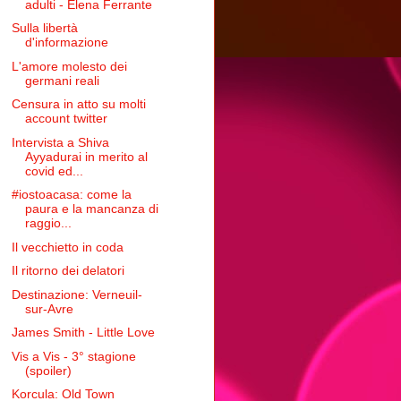
adulti - Elena Ferrante
Sulla libertà
d'informazione
L'amore molesto dei
germani reali
Censura in atto su molti
account twitter
Intervista a Shiva
Ayyadurai in merito al
covid ed...
#iostoacasa: come la
paura e la mancanza di
raggio...
Il vecchietto in coda
Il ritorno dei delatori
Destinazione: Verneuil-
sur-Avre
James Smith - Little Love
Vis a Vis - 3° stagione
(spoiler)
Korcula: Old Town