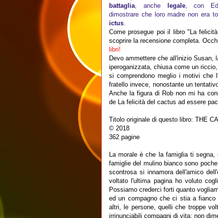
battaglia
, anche
legale
, con Ed
dimostrare che loro madre non era to
ictus
.
Come prosegue poi il libro "La felici
scoprire la recensione completa. Occhio
libri!
Devo ammettere che all'inizio Susan, l
iperoganizzata, chiusa come un riccio, 
si comprendono meglio i motivi che l'
fratello invece, nonostante un tentativ
Anche la figura di Rob non mi ha co
de La felicità del cactus ad essere pac
Titolo originale di questo libro: THE
© 2018
362 pagine
La morale è che la famiglia ti segna, 
famiglie del mulino bianco sono poche.
scontrosa si innamora dell'amico dell'
voltato l'ultima pagina ho voluto cogli
Possiamo crederci forti quanto vogliam
ed un compagno che ci stia a fianco n
altri, le persone, quelli che troppe v
irrinunciabili compagni di vita: non di