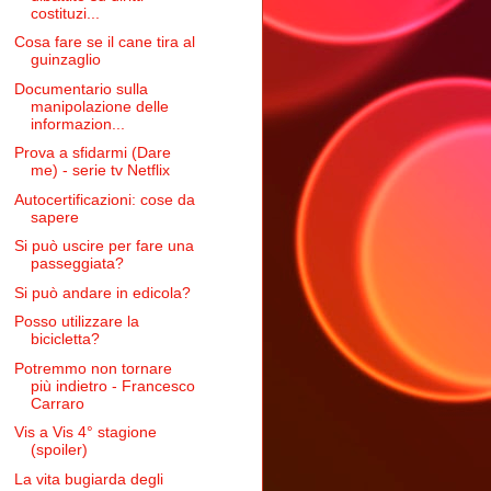
costituzi...
Cosa fare se il cane tira al
guinzaglio
Documentario sulla
manipolazione delle
informazion...
Prova a sfidarmi (Dare
me) - serie tv Netflix
Autocertificazioni: cose da
sapere
Si può uscire per fare una
passeggiata?
Si può andare in edicola?
Posso utilizzare la
bicicletta?
Potremmo non tornare
più indietro - Francesco
Carraro
Vis a Vis 4° stagione
(spoiler)
La vita bugiarda degli