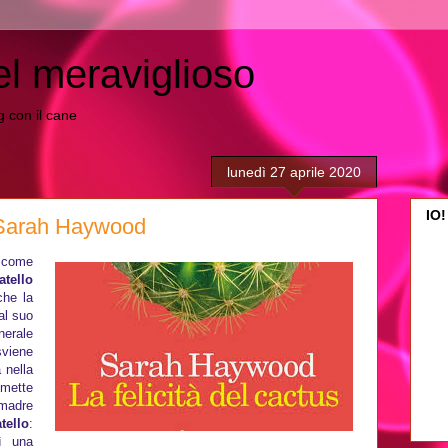
el meraviglioso
ing con il cane
lunedì 27 aprile 2020
IO!
- Sarah Haywood
 come
ratello
che la
al suo
nerale
sviene
 nella
 mette
madre
tello
:
ì una