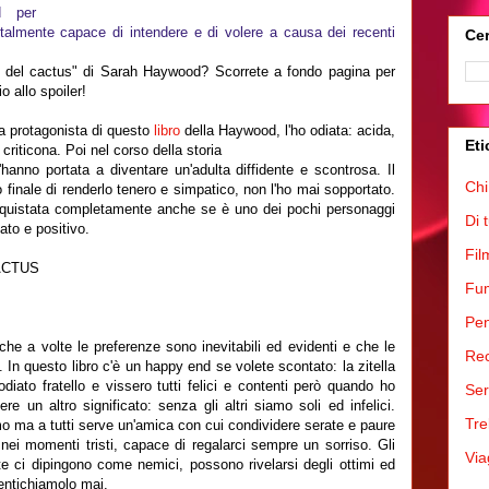
 per
talmente capace di intendere e di volere a causa dei recenti
Cer
tà del cactus" di Sarah Haywood? Scorrete a fondo pagina per
 allo spoiler!
a protagonista di questo
libro
della Haywood, l'ho odiata: acida,
Eti
criticona. Poi nel corso della storia
hanno portata a diventare un'adulta diffidente e scontrosa. Il
Chi
o finale di renderlo tenero e simpatico, non l'ho mai sopportato.
nquistata completamente anche se è uno dei pochi personaggi
Di 
ato e positivo.
Fil
 CACTUS
Fum
Pen
che a volte le preferenze sono inevitabili ed evidenti e che le
Rec
 In questo libro c'è un happy end se volete scontato: la zitella
odiato fratello e vissero tutti felici e contenti però quando ho
Ser
ere un altro significato: senza gli altri siamo soli ed infelici.
Tre
o ma a tutti serve un'amica con cui condividere serate e paure
ei momenti tristi, capace di regalarci sempre un sorriso. Gli
Via
olte ci dipingono come nemici, possono rivelarsi degli ottimi ed
mentichiamolo mai.