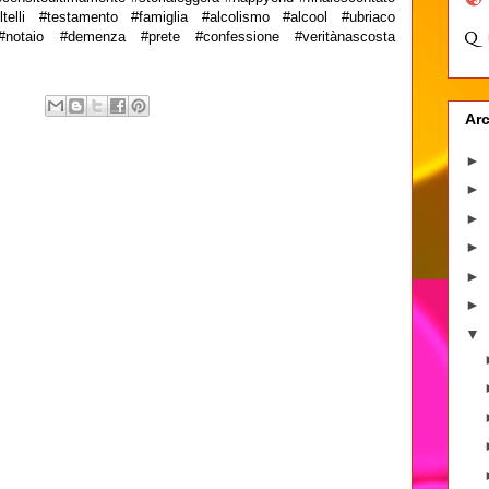
oltelli #testamento #famiglia #alcolismo #alcool #ubriaco
 #notaio #demenza #prete #confessione #veritànascosta
Arc
►
►
►
►
►
►
▼