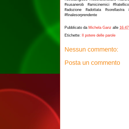
#susanerob #amicinemici #fratellic
#adozione #adottata #sorellastra
#finalesorprendente
Pubblicato da
Michela Ganz
alle
16:47
Etichette:
Il potere delle parole
Nessun commento:
Posta un commento