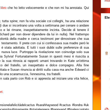
mo
n
libro
che ho letto velocemente e che non mi ha annoiata. Qui
Ele
tutta spine; non fa vita sociale coi colleghi, ha una relazione
 (i due si incontrano una volta a settimana per cenare o andare
e lei rimane, inaspettatamente incinta. Decide di tenere il
chard per non dover dipendere da lui in nulla). Nel frattempo
volontà della madre e cerca testimoni per dimostrare che sua
l testamento. Il prete con cui si confessava sua madre però le
è stata adottata. E tutti i suoi dubbi sulle preferenze di sua
a nuova luce. Purtroppo la rivelazione non coinvolge solo sua
zia Sylvia! Fortunatamente Susan in questi mesi è riuscita a
la sua ritrosia ai rapporti umani trovando in Kate un'ottima
co del fratello, un inaspettato e dolce compagno. Alla fine
ettata e Susan rinuncia ai diritti sulla casa ma anche Edward ci
olo una scaramuccia, l'ennesima, tra fratelli.
n sala parto con Rob e si appresta ad iniziare una vita felice,
ri.
ensionelafelicitàdelcactus #sarahhaywood #cactus #londra #uk
orecensitoultimamente #storialeggera #happyend #finalescontato