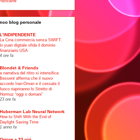
ndocane
nco blog personale
L’INDIPENDENTE
La Cina commercia senza SWIFT:
lo yuan digitale sfida il dominio
finanziario USA
4 ore fa
Blondet & Friends
a narrativa del ritiro si intensifica:
Bessent afferma che il nuovo
accordo Iran-Oman e il cessate il
fuoco riapriranno lo Stretto di
Hormuz “oggi o domani”
23 ore fa
Huberman Lab Neural Network
How to Shift With the End of
Daylight Saving Time
1 anno fa
Orrore a 33 giri