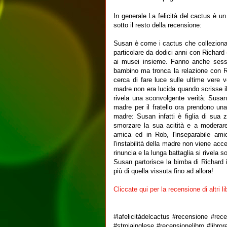
In generale La felicità del cactus è u
sotto il resto della recensione:
Susan è come i cactus che colleziona: 
particolare da dodici anni con Richard
ai musei insieme. Fanno anche sesso 
bambino ma tronca la relazione con Ri
cerca di fare luce sulle ultime vere 
madre non era lucida quando scrisse i
rivela una sconvolgente verità: Susan 
madre per il fratello ora prendono un
madre: Susan infatti è figlia di sua 
smorzare la sua acitità e a moderare 
amica ed in Rob, l'inseparabile ami
l'instabilità della madre non viene acc
rinuncia e la lunga battaglia si rivela s
Susan partorisce la bimba di Richard i
più di quella vissuta fino ad allora!
Cliccate qui per la recensione di altri lib
#lafelicitàdelcactus #recensione #rec
#stroiainglese #recensionelibro #libr