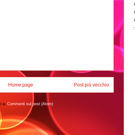
Home page
Post più vecchio
ti a:
Commenti sul post (Atom)