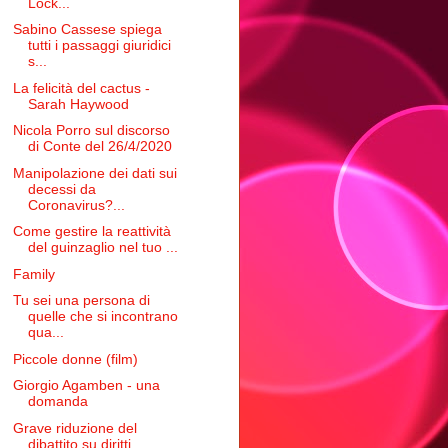
Lock...
Sabino Cassese spiega
tutti i passaggi giuridici
s...
La felicità del cactus -
Sarah Haywood
Nicola Porro sul discorso
di Conte del 26/4/2020
Manipolazione dei dati sui
decessi da
Coronavirus?...
Come gestire la reattività
del guinzaglio nel tuo ...
Family
Tu sei una persona di
quelle che si incontrano
qua...
Piccole donne (film)
Giorgio Agamben - una
domanda
Grave riduzione del
dibattito su diritti