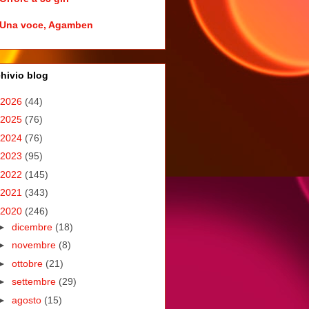
Una voce, Agamben
hivio blog
2026
(44)
2025
(76)
2024
(76)
2023
(95)
2022
(145)
2021
(343)
2020
(246)
►
dicembre
(18)
►
novembre
(8)
►
ottobre
(21)
►
settembre
(29)
►
agosto
(15)