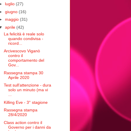
►
luglio
(27)
►
giugno
(16)
►
maggio
(31)
▼
aprile
(42)
La felicità è reale solo
quando condivisa -
ricord...
Arcivescovo Viganò
contro il
comportamento del
Gov...
Rassegna stampa 30
Aprile 2020
Test sull'attenzione - dura
solo un minuto (ma vi
...
Killing Eve - 3° stagione
Rassegna stampa
28/4/2020
Class action contro il
Governo per i danni da