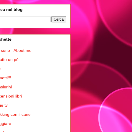
ca nel blog
chette
 sono - About me
tutto un pò
m
etti!!!
sierini
ensioni libri
ie tv
kking con il cane
ggiare