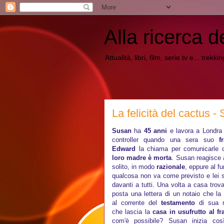
Alla ricerca d
Attualità, libri, film, serie tv e... trekk
La felicità del cactus 
Susan
ha
45 anni
e lavora a Londra
controller quando una sera suo
f
Edward
la chiama per comunicarle 
loro madre è morta
. Susan reagisce 
solito, in modo
razionale
, eppure al fu
qualcosa non va come previsto e lei 
davanti a tutti. Una volta a casa trova
posta una lettera di un notaio che la
al corrente del
testamento
di sua 
che lascia la
casa in usufrutto al fra
com'è possibile? Susan inizia cos