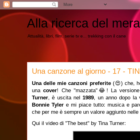
Alla ricerca del mera
Attualità, libri, film, serie tv e... trekking con il cane
Una canzone al giorno - 17 - T
Una delle mie canzoni preferite
(😍) che, ho
una
cover
! Che "mazzata"😂! La versione
Turner
, è uscita nel
1989
, un anno dopo la v
Bonnie Tyler
e mi piace tutto: musica e par
che per me è sempre un valore aggiunto nelle
Qui il video di "The best" by Tina Turner: