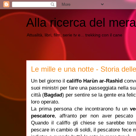
Alla ricerca del mera
Attualità, libri, film, serie tv e... trekking con il cane
Le mille e una notte - Storia dell
Un bel giorno il
califfo Harùn ar-Rashìd
convo
suoi ministri per fare una passeggiata nella su
città (
Bagdad
) per sentire se la gente era feli
loro operato.
La prima persona che incontrarono fu un
ve
pescatore
, affranto per non aver pescato 
Quando il califfo gli chiese se sarebbe tor
pescare in cambio di soldi, il pescatore fece 