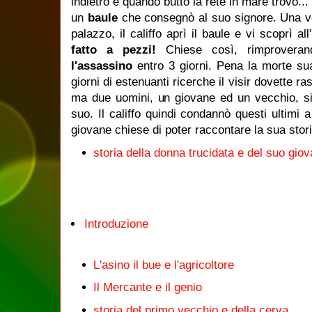
indietro e quando buttò la rete in mare trovò...
un
baule
che consegnò al suo signore. Una v
palazzo, il califfo aprì il baule e vi scoprì all'
fatto a pezzi!
Chiese così, rimproverand
l'assassino
entro 3 giorni. Pena la morte su
giorni di estenuanti ricerche il visir dovette ra
ma due uomini, un giovane ed un vecchio, si 
suo. Il califfo quindi condannò questi ultimi 
giovane chiese di poter raccontare la sua stor
storia della donna trucidata e del suo gio
Introduzione
L'asino il bue e l'agricoltore
Il Mercante e il genio
storia del primo vecchio e della cerva